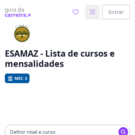
Entrar
Já sabe o que você quer estudar?
Vamos te guiar no caminho ideal para seus estudos
0%
ESAMAZ - Lista de cursos e
mensalidades
Sim, já sei
MEC 3
Ainda não sei
Definir nível e curso