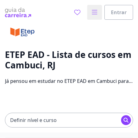
Entrar
Já sabe o que você quer estudar?
Vamos te guiar no caminho ideal para seus estudos
0%
ETEP EAD - Lista de cursos em
Cambuci, RJ
Sim, já sei
Já pensou em estudar no ETEP EAD em Cambuci para
conseguir melhores oportunidades de emprego?
Saiba que você pode escolher entre 304 cursos e 2
Ainda não sei
campus na cidade, além de pagar mensalidades que
ficam entre R$ 60,00 e R$ 262,00.
Definir nível e curso