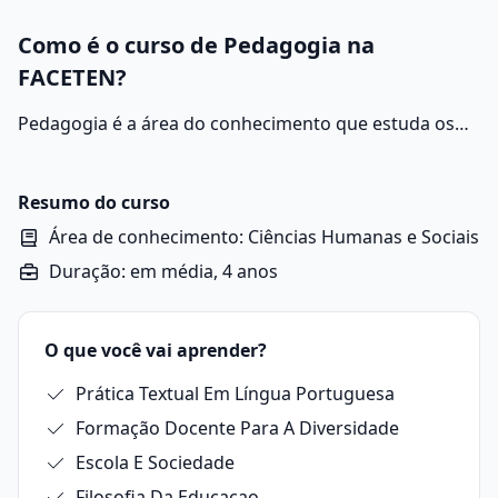
Como é o curso de Pedagogia na
FACETEN?
Pedagogia é a área do conhecimento que estuda os
processos de ensino e aprendizagem, a formação
humana e as práticas educacionais dentro e fora da
escola.
Resumo do curso
Área de conhecimento: Ciências Humanas e Sociais
Duração: em média, 4 anos
O que você vai aprender?
Prática Textual Em Língua Portuguesa
Formação Docente Para A Diversidade
Escola E Sociedade
Filosofia Da Educacao