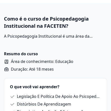
Como é o curso de Psicopedagogia
Institucional na FACETEN?
A Psicopedagogia Institucional é uma área da
psicopedagogia que se dedica a estudar e intervir em
questões relacionadas ao processo de aprendizagem
no âmbito de instituições, como escolas, empresas,
Resumo do curso
hospitais e organizações sociais.
Área de conhecimento: Educação
Duração: Até 18 meses
O que você vai aprender?
Legislação E Política De Apoio Ao Psicopedagogo
Distúrbios De Aprendizagem