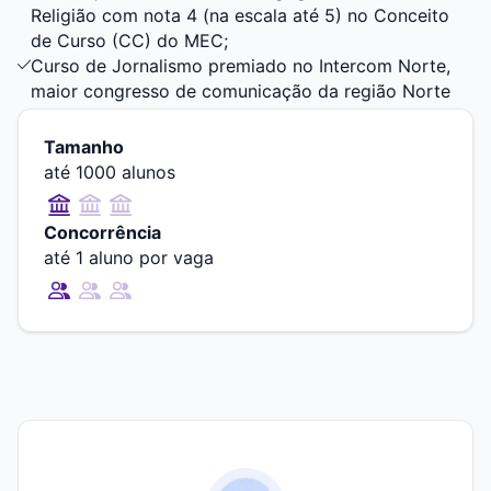
Religião com nota 4 (na escala até 5) no Conceito
de Curso (CC) do MEC;
Curso de Jornalismo premiado no Intercom Norte,
maior congresso de comunicação da região Norte
do país;
Revistas científicas Pax Domini e Vitral para a
Tamanho
publicação de artigos dos professores e alunos.
até 1000 alunos
Concorrência
até 1 aluno por vaga