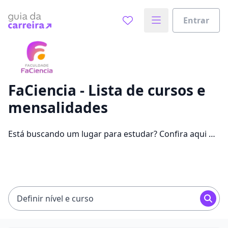
Entrar
Já sabe o que você quer estudar?
Vamos te guiar no caminho ideal para seus estudos
0%
FaCiencia - Lista de cursos e
mensalidades
Sim, já sei
Está buscando um lugar para estudar? Confira aqui no
Guia da Carreira todos os cursos e as mensalidades da
FaCiencia, uma faculdade presente em 2 cidades e que
Ainda não sei
oferece mensalidades entre R$ 111,44 e R$ 120,00 em
6 cursos.
Definir nível e curso