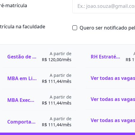
ré-matrícula
atrícula na faculdade
Quero ser notificado p
A partir de
Gestão de Recursos Humanos
RH Estratégico e Desenvolvimento de Pessoas
R$ 120,00/mês
R$ 1
A partir de
MBA em Liderança e Inovação Organizacional
R$ 111,44/mês
A partir de
MBA Executivo em Psicologia Organizacional e Gestão de Pessoas
R$ 111,44/mês
A partir de
Comportamento Humano e Gestão das Emoções
R$ 111,44/mês