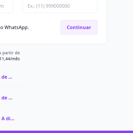
elo WhatsApp.
Continuar
A partir de
11,44/mês
Ver todas as vagas de Graduação na FaCiencia
Ver todas as vagas de Pós-graduação na FaCiencia
Ver todas as vagas A distância (EaD) na FaCiencia