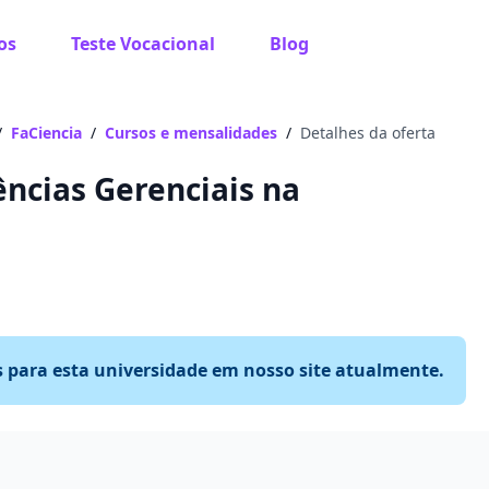
os
Teste Vocacional
Blog
/
FaCiencia
/
Cursos e mensalidades
/
Detalhes da oferta
ncias Gerenciais na
s para esta universidade em nosso site atualmente.