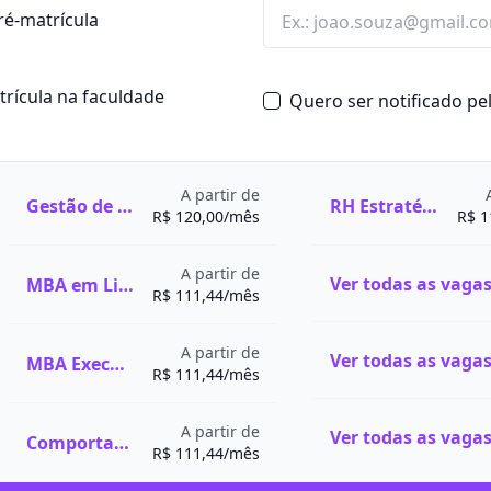
ré-matrícula
atrícula na faculdade
Quero ser notificado p
A partir de
Gestão de Recursos Humanos
RH Estratégico e Desenvolvimento de Pessoas
R$ 120,00/mês
R$ 1
A partir de
MBA em Liderança e Inovação Organizacional
R$ 111,44/mês
A partir de
MBA Executivo em Psicologia Organizacional e Gestão de Pessoas
R$ 111,44/mês
A partir de
Comportamento Humano e Gestão das Emoções
R$ 111,44/mês