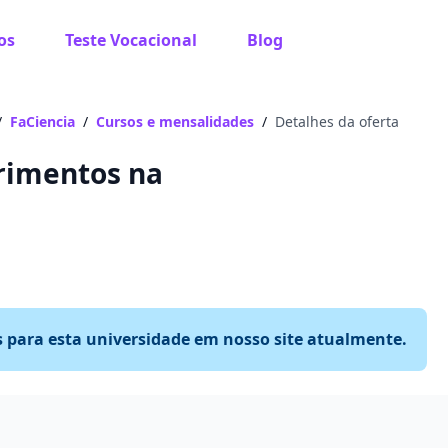
os
Teste Vocacional
Blog
/
FaCiencia
/
Cursos e mensalidades
/
Detalhes da oferta
primentos na
s para esta universidade em nosso site atualmente.