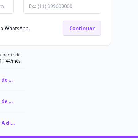
elo WhatsApp.
Continuar
A partir de
11,44/mês
Ver todas as vagas de Graduação na FaCiencia
Ver todas as vagas de Pós-graduação na FaCiencia
Ver todas as vagas A distância (EaD) na FaCiencia