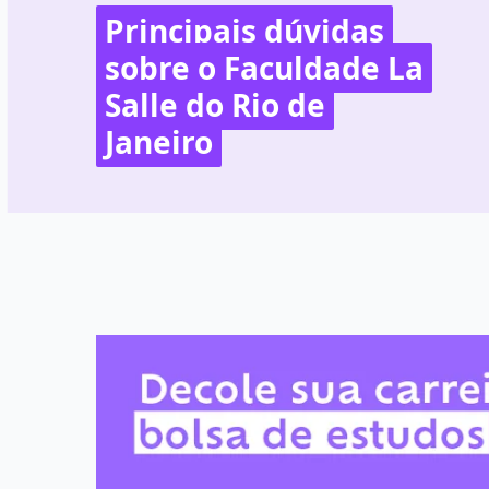
Principais dúvidas
sobre o Faculdade La
Salle do Rio de
Janeiro