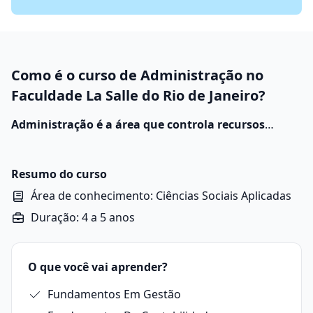
Como é o curso de Administração no
Faculdade La Salle do Rio de Janeiro?
Administração é a área que controla recursos
financeiros, materiais e humanos em empresas,
adotando estratégias para o alcance das metas
organizacionais.
Suas práticas envolvem análise de
Resumo do curso
custos, otimização de desempenho e planejamento
Área de conhecimento: Ciências Sociais Aplicadas
técnico.
Duração: 4 a 5 anos
O que você vai aprender?
Fundamentos Em Gestão