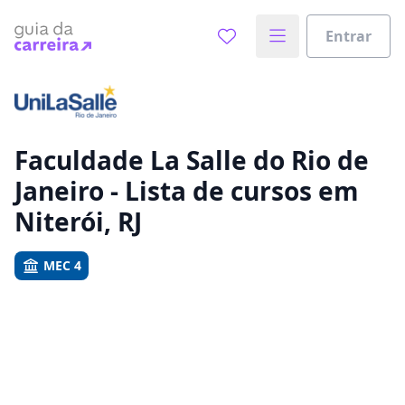
Entrar
Já sabe o que você quer estudar?
Vamos te guiar no caminho ideal para seus estudos
0%
Faculdade La Salle do Rio de
Janeiro - Lista de cursos em
Sim, já sei
Niterói, RJ
MEC 4
Ainda não sei