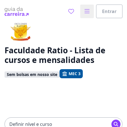
Entrar
Já sabe o que você quer estudar?
Vamos te guiar no caminho ideal para seus estudos
0%
Faculdade Ratio - Lista de
cursos e mensalidades
Sim, já sei
MEC 3
Sem bolsas em nosso site
Ainda não sei
Definir nível e curso