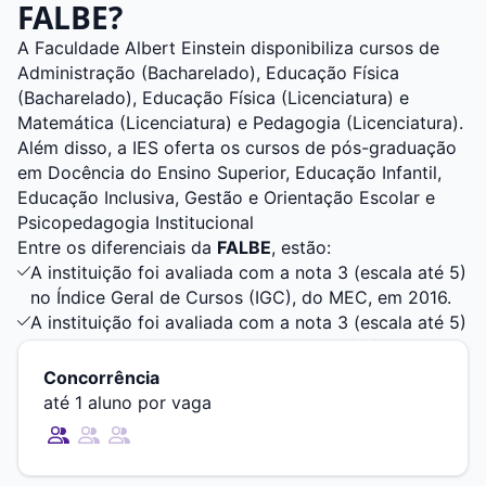
FALBE?
A Faculdade Albert Einstein disponibiliza cursos de
Administração (Bacharelado), Educação Física
(Bacharelado), Educação Física (Licenciatura) e
Matemática (Licenciatura) e Pedagogia (Licenciatura).
Além disso, a IES oferta os cursos de pós-graduação
em Docência do Ensino Superior, Educação Infantil,
Educação Inclusiva, Gestão e Orientação Escolar e
Psicopedagogia Institucional
Entre os diferenciais da
FALBE
, estão:
A instituição foi avaliada com a nota 3 (escala até 5)
no Índice Geral de Cursos (IGC), do MEC, em 2016.
A instituição foi avaliada com a nota 3 (escala até 5)
no indicador de Conceito Institucional (CI), do MEC,
em 2016.
Concorrência
A instituição de ensino é credenciada no Ministério
até 1 aluno por vaga
da Educação (MEC) desde 2001.