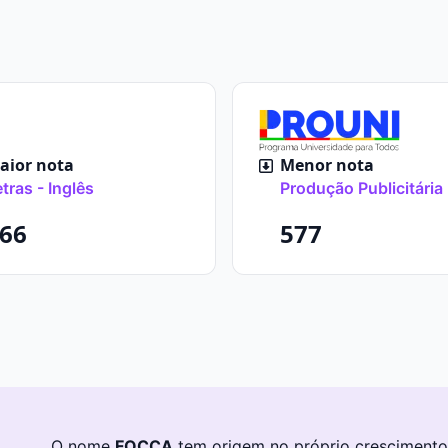
ior nota
Menor nota
tras - Inglês
Produção Publicitária
66
577
O nome
FOCCA
tem origem no próprio crescimento 