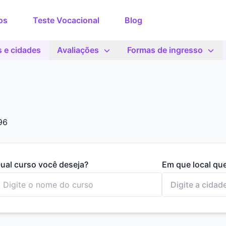
os
Teste Vocacional
Blog
 e cidades
Avaliações
Formas de ingresso
96
ual curso você deseja?
Em que local qu