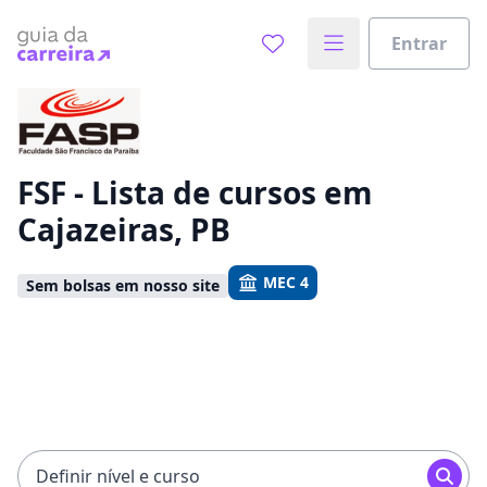
Entrar
Já sabe o que você quer estudar?
Vamos te guiar no caminho ideal para seus estudos
0%
FSF - Lista de cursos em
Cajazeiras, PB
Sim, já sei
MEC 4
Sem bolsas em nosso site
Ainda não sei
Definir nível e curso