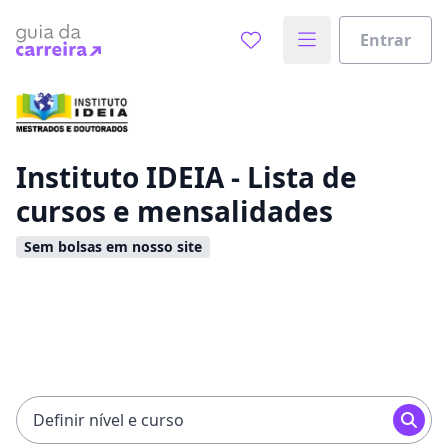
Entrar
Já sabe o que você quer estudar?
Vamos te guiar no caminho ideal para seus estudos
0%
Instituto IDEIA - Lista de
cursos e mensalidades
Sim, já sei
Sem bolsas em nosso site
Ainda não sei
Definir nível e curso