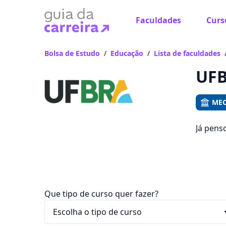
Faculdades
Curs
Já
Vam
Bolsa de Estudo
/
Educação
/
Lista de faculdades
UFB
MEC
Já pens
que voc
R$ 72,90
Que tipo de curso quer fazer?