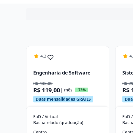
4.3
4
Engenharia de Software
Sist
R$ 438,00
R$ 2
R$ 119,00
R$ 
| mês
-73%
Duas mensalidades GRÁTIS
Dua
EaD / Virtual
EaD /
Bacharelado (graduação)
Bach
Centro
Cent