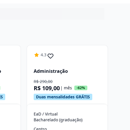
4.3
o
Administração
R$ 290,00
R$ 109,00
| mês
-62%
IS
Duas mensalidades GRÁTIS
EaD / Virtual
Bacharelado (graduação)
Centro