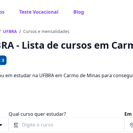
os
Teste Vocacional
Blog
 sabe o que você quer estudar?
os te guiar no caminho ideal para seus estudos
/
UFBRA
/
Cursos e mensalidades
RA - Lista de cursos em Car
 3
Sim, já sei
ou em estudar na UFBRA em Carmo de Minas para consegu
ê pode escolher entre 441 cursos e 2 campus na cidade, a
 e R$ 119,00.
Ainda não sei
Qual curso quer estudar?
Em 