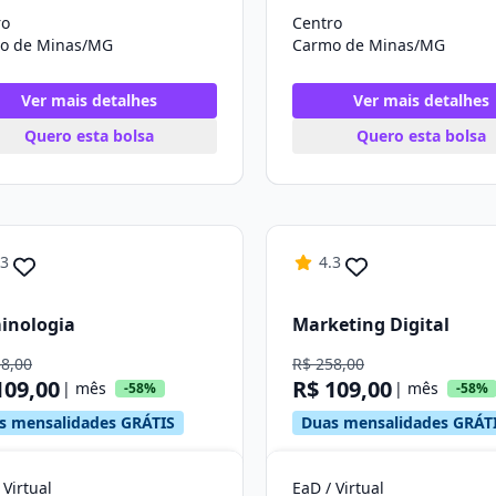
ro
Centro
o de Minas/MG
Carmo de Minas/MG
Ver mais detalhes
Ver mais detalhes
Quero esta bolsa
Quero esta bolsa
.3
4.3
inologia
Marketing Digital
58,00
R$ 258,00
109,00
R$ 109,00
| mês
| mês
-58%
-58%
s mensalidades GRÁTIS
Duas mensalidades GRÁT
 Virtual
EaD / Virtual