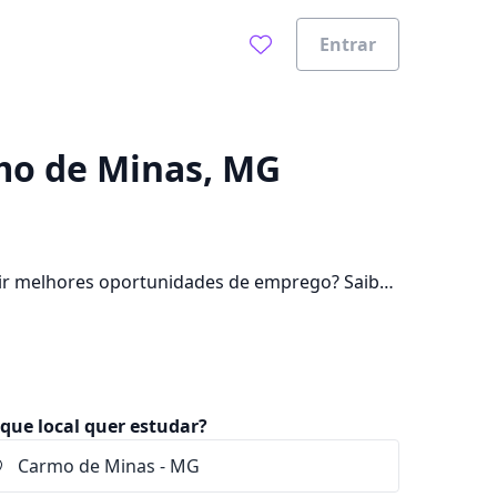
Entrar
0%
mo de Minas, MG
ir melhores oportunidades de emprego? Saiba
lém de pagar mensalidades que ficam entre
que local quer estudar?