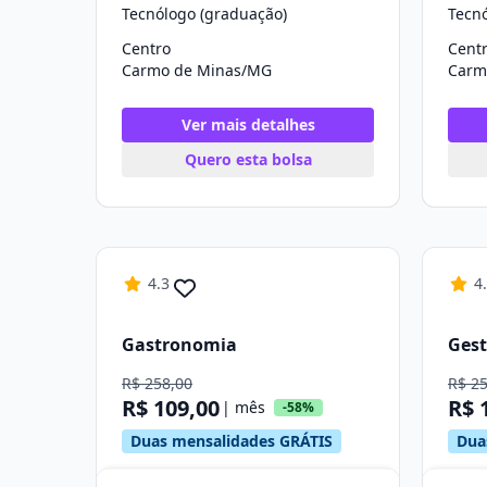
Tecnólogo (graduação)
Tecn
Centro
Cent
Carmo de Minas/MG
Carm
Ver mais detalhes
Quero esta bolsa
4.3
4
Gastronomia
Gest
R$ 258,00
R$ 2
R$ 109,00
R$ 
| mês
-58%
Duas mensalidades GRÁTIS
Dua