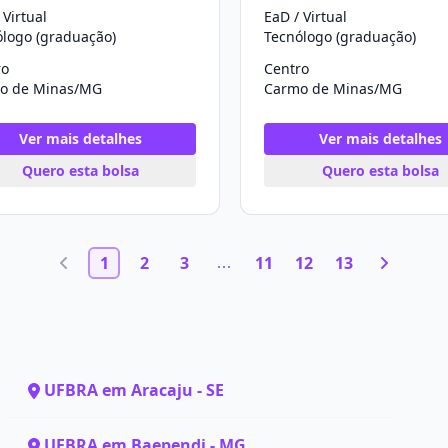
 Virtual
EaD / Virtual
ólogo (graduação)
Tecnólogo (graduação)
ro
Centro
o de Minas/MG
Carmo de Minas/MG
Ver mais detalhes
Ver mais detalhes
Quero esta bolsa
Quero esta bolsa
1
2
3
11
12
13
UFBRA em Aracaju - SE
UFBRA em Baependi - MG