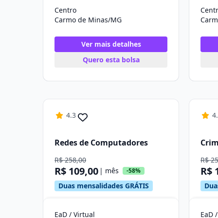
Centro
Cent
Carmo de Minas/MG
Carm
Ver mais detalhes
Quero esta bolsa
4.3
4
Redes de Computadores
Crim
R$ 258,00
R$ 2
R$ 109,00
R$ 
| mês
-58%
Duas mensalidades GRÁTIS
Dua
EaD / Virtual
EaD /