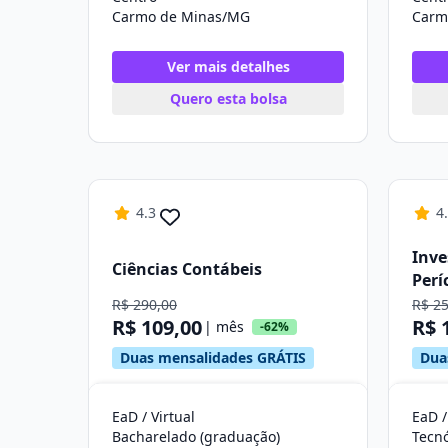
Carmo de Minas/MG
Carm
Ver mais detalhes
Quero esta bolsa
4.3
4
Inve
Ciências Contábeis
Perí
R$ 290,00
R$ 2
R$ 109,00
R$ 
| mês
-62%
Duas mensalidades GRÁTIS
Dua
EaD / Virtual
EaD /
Bacharelado (graduação)
Tecn