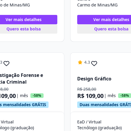
o de Minas/MG
Carmo de Minas/MG
Ver mais detalhes
Ver mais detalhes
Quero esta bolsa
Quero esta bolsa
.3
4.3
stigação Forense e
Design Gráfico
cia Criminal
58,00
R$ 258,00
109,00
R$ 109,00
| mês
| mês
-58%
-58%
s mensalidades GRÁTIS
Duas mensalidades GRÁT
 Virtual
EaD / Virtual
ólogo (graduação)
Tecnólogo (graduação)