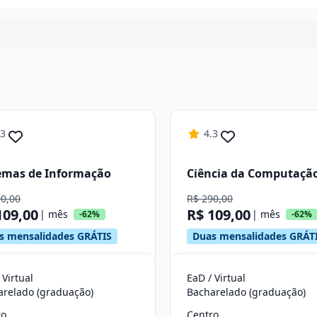
Continuar
.3
4.3
emas de Informação
Ciência da Computaçã
90,00
R$ 290,00
109,00
R$ 109,00
| mês
| mês
-62%
-62%
s mensalidades GRÁTIS
Duas mensalidades GRÁT
 Virtual
EaD / Virtual
arelado (graduação)
Bacharelado (graduação)
ro
Centro