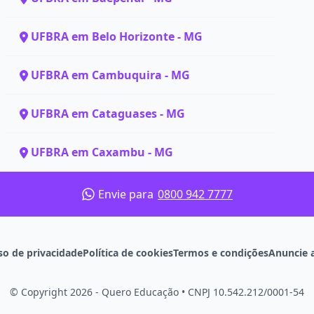
UFBRA em Belo Horizonte - MG
UFBRA em Cambuquira - MG
UFBRA em Cataguases - MG
UFBRA em Caxambu - MG
Envie para
0800 942 7777
so de privacidade
Política de cookies
Termos e condições
Anuncie 
© Copyright 2026 - Quero Educação
•
CNPJ 10.542.212/0001-54