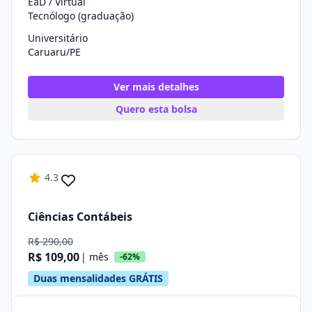
EaD / Virtual
Tecnólogo (graduação)
Universitário
Caruaru/PE
Ver mais detalhes
Quero esta bolsa
4.3
Ciências Contábeis
R$ 290,00
R$ 109,00
| mês
-62%
Duas mensalidades GRÁTIS