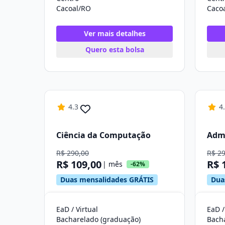
Cacoal/RO
Caco
Ver mais detalhes
Quero esta bolsa
4.3
4
Ciência da Computação
Adm
R$ 290,00
R$ 2
R$ 109,00
R$ 
| mês
-62%
Duas mensalidades GRÁTIS
Dua
EaD / Virtual
EaD /
Bacharelado (graduação)
Bach