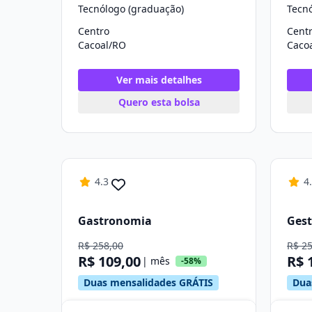
Tecnólogo (graduação)
Tecn
Centro
Cent
Cacoal/RO
Caco
Ver mais detalhes
Quero esta bolsa
4.3
4
Gastronomia
Gest
R$ 258,00
R$ 2
R$ 109,00
R$ 
| mês
-58%
Duas mensalidades GRÁTIS
Dua