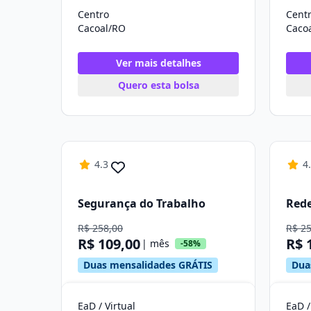
Centro
Cent
Cacoal/RO
Caco
Ver mais detalhes
Quero esta bolsa
4.3
4
Segurança do Trabalho
Red
R$ 258,00
R$ 2
R$ 109,00
R$ 
| mês
-58%
Duas mensalidades GRÁTIS
Dua
EaD / Virtual
EaD /