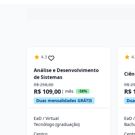
4.3
4
Análise e Desenvolvimento
Ciên
de Sistemas
R$ 258,00
R$ 2
R$ 109,00
R$ 
| mês
-58%
Duas mensalidades GRÁTIS
Dua
EaD / Virtual
EaD /
Tecnólogo (graduação)
Bach
Centro
Cent