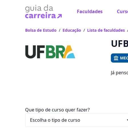
Faculdades
Curs
Já
Vam
Bolsa de Estudo
/
Educação
/
Lista de faculdades
UFB
MEC
Já pens
pode es
R$ 169,
Que tipo de curso quer fazer?