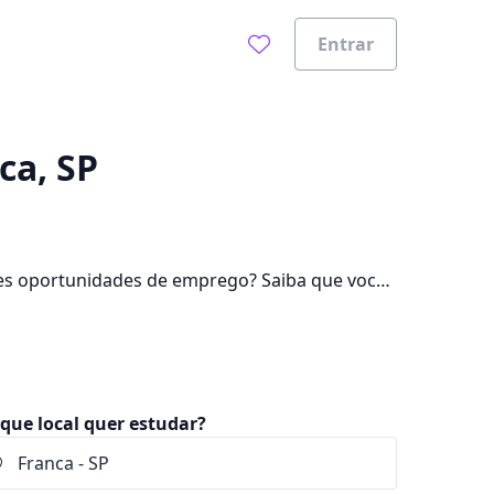
Entrar
0%
ca, SP
es oportunidades de emprego? Saiba que você
ar mensalidades que ficam entre R$ 72,90 e
que local quer estudar?