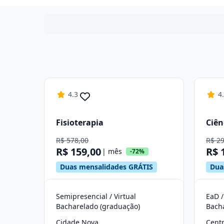
4.3
4
Fisioterapia
Ciên
R$ 578,00
R$ 2
R$ 159,00
R$ 
| mês
-72%
Duas mensalidades GRÁTIS
Dua
Semipresencial / Virtual
EaD /
Bacharelado (graduação)
Bach
Cidade Nova
Cent