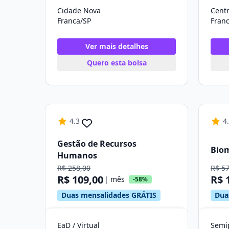
Cidade Nova
Cent
Franca/SP
Fran
Ver mais detalhes
Quero esta bolsa
4.3
4
Gestão de Recursos
Bio
Humanos
R$ 258,00
R$ 5
R$ 109,00
R$ 
| mês
-58%
Duas mensalidades GRÁTIS
Dua
EaD / Virtual
Semip