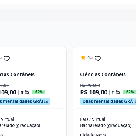
Continuar
.3
4.3
cias Contábeis
Ciências Contábeis
90,00
R$ 290,00
109,00
R$ 109,00
| mês
| mês
-62%
-62%
s mensalidades GRÁTIS
Duas mensalidades GRÁT
 Virtual
EaD / Virtual
arelado (graduação)
Bacharelado (graduação)
ro
Cidade Nova