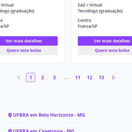
 Virtual
EaD / Virtual
ólogo (graduação)
Tecnólogo (graduação)
ro
Centro
ca/SP
Franca/SP
Ver mais detalhes
Ver mais detalhes
Quero esta bolsa
Quero esta bolsa
1
2
3
11
12
13
UFBRA em Belo Horizonte - MG
UFBRA em Capetinga - MG