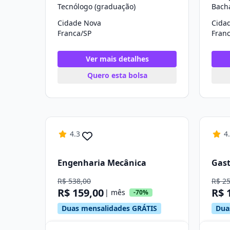
Tecnólogo (graduação)
Bach
Cidade Nova
Cida
Franca/SP
Fran
Ver mais detalhes
Quero esta bolsa
4.3
4
Engenharia Mecânica
Gas
R$ 538,00
R$ 2
R$ 159,00
R$ 
| mês
-70%
Duas mensalidades GRÁTIS
Dua