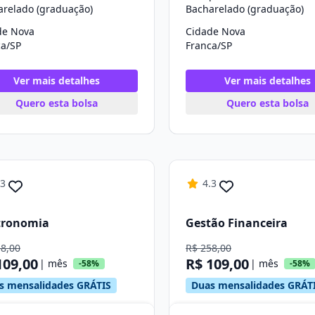
arelado (graduação)
Bacharelado (graduação)
de Nova
Cidade Nova
ca/SP
Franca/SP
Ver mais detalhes
Ver mais detalhes
Quero esta bolsa
Quero esta bolsa
.3
4.3
tronomia
Gestão Financeira
58,00
R$ 258,00
109,00
R$ 109,00
| mês
| mês
-58%
-58%
s mensalidades GRÁTIS
Duas mensalidades GRÁT