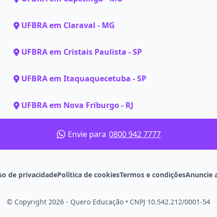
UFBRA em Claraval - MG
UFBRA em Cristais Paulista - SP
UFBRA em Itaquaquecetuba - SP
UFBRA em Nova Friburgo - RJ
Envie para
0800 942 7777
so de privacidade
Política de cookies
Termos e condições
Anuncie 
© Copyright 2026 - Quero Educação
•
CNPJ 10.542.212/0001-54