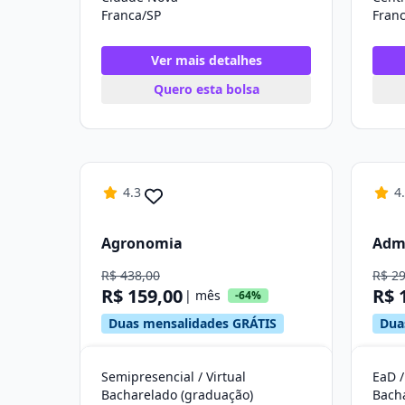
Franca/SP
Fran
Ver mais detalhes
Quero esta bolsa
4.3
4
Agronomia
Adm
R$ 438,00
R$ 2
R$ 159,00
R$ 
| mês
-64%
Duas mensalidades GRÁTIS
Dua
Semipresencial / Virtual
EaD /
Bacharelado (graduação)
Bach