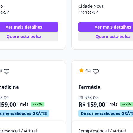
ro
Cidade Nova
ca/SP
Franca/SP
Ver mais detalhes
Ver mais detalhes
Quero esta bolsa
Quero esta bolsa
.3
4.3
medicina
Farmácia
78,00
R$ 578,00
159,00
R$ 159,00
| mês
| mês
-72%
-72%
s mensalidades GRÁTIS
Duas mensalidades GRÁT
resencial / Virtual
Semipresencial / Virtual