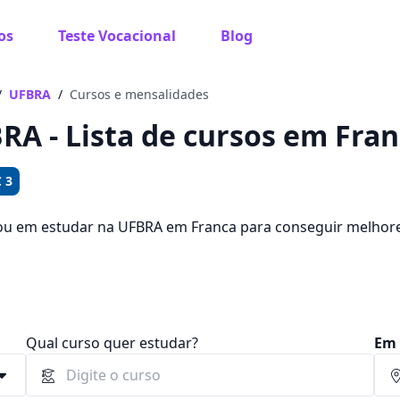
os
Teste Vocacional
Blog
 sabe o que você quer estudar?
os te guiar no caminho ideal para seus estudos
/
UFBRA
/
Cursos e mensalidades
RA - Lista de cursos em Fran
 3
Sim, já sei
ou em estudar na UFBRA em Franca para conseguir melhor
colher entre 729 cursos e 3 campus na cidade, além de pag
00.
Ainda não sei
Qual curso quer estudar?
Em 