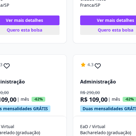
ca/SP
Franca/SP
Ver mais detalhes
Ver mais detalhes
Quero esta bolsa
Quero esta bolsa
.3
4.3
inistração
Administração
90,00
R$ 290,00
109,00
R$ 109,00
| mês
| mês
-62%
-62%
s mensalidades GRÁTIS
Duas mensalidades GRÁT
 Virtual
EaD / Virtual
arelado (graduação)
Bacharelado (graduação)