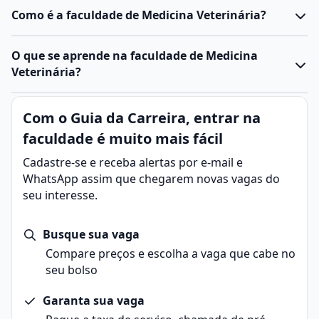
Como é a faculdade de Medicina Veterinária?
A Uninassau oferece o curso no formato presencial,
O que se aprende na faculdade de Medicina
com uma abordagem que equilibra teoria e prática.
Veterinária?
Os alunos têm aulas expositivas, participam de
discussões e realizam atividades práticas em
O
curso na Uninassau
conta com infraestrutura
Com o Guia da Carreira, entrar na
laboratórios e ambientes clínicos.
voltada ao ensino prático, incluindo laboratórios
Durante a formação, desenvolvem competências em
faculdade é muito mais fácil
equipados e espaços para simulação de
diagnóstico, tratamento e inspeção sanitária.
procedimentos clínicos.
Cadastre-se e receba alertas por e-mail e
O estágio supervisionado e a monografia são
A proximidade com o corpo docente permite aos
WhatsApp assim que chegarem novas vagas do
obrigatórios, permitindo que o estudante aplique os
alunos esclarecer dúvidas e receber acompanhamento
seu interesse.
conhecimentos adquiridos ao longo da graduação.
contínuo.
O uso de tecnologias complementares no ensino
Busque sua vaga
também pode ser um diferencial, auxiliando na
Compare preços e escolha a vaga que cabe no
formação profissional.
seu bolso
O estágio supervisionado contribui para a preparação
do estudante para o mercado de trabalho,
Garanta sua vaga
proporcionando experiência real na área.