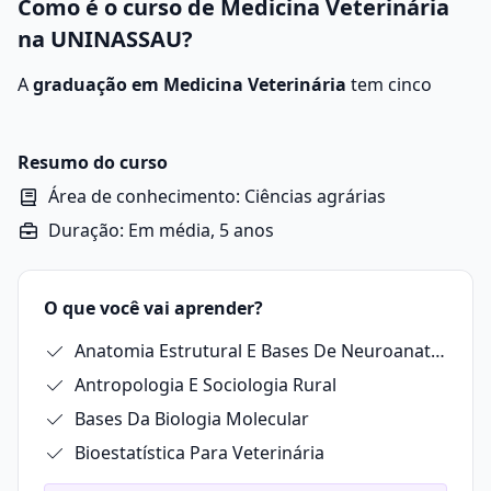
Como é o curso de Medicina Veterinária
na UNINASSAU?
A
graduação em Medicina Veterinária
tem cinco
anos de duração e exige a realização de estágio
supervisionado e monografia.
O curso forma profissionais aptos a atuar na saúde
Resumo do curso
animal e na inspeção de produtos de origem animal.
Área de conhecimento: Ciências agrárias
Além do atendimento clínico e cirúrgico, o veterinário
Duração: Em média, 5 anos
trabalha na prevenção e controle de zoonoses,
garantindo a segurança alimentar.
A formação inclui aulas teóricas e práticas, permitindo
O que você vai aprender?
que o estudante desenvolva habilidades essenciais
para diferentes áreas da profissão.
Anatomia Estrutural E Bases De Neuroanatomia Animal
Antropologia E Sociologia Rural
Bases Da Biologia Molecular
Bioestatística Para Veterinária