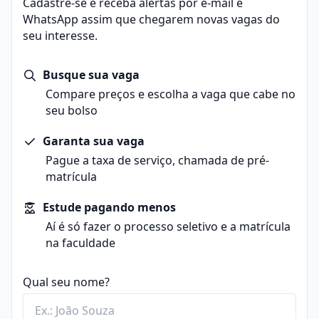
tratamentos e vacinas, promovendo avanços na saúde
Cadastre-se e receba alertas por e-mail e
incluindo estágio e monografia obrigatórios. Ele
humana.
WhatsApp assim que chegarem novas vagas do
prepara os profissionais para a prevenção,
Durante o curso, os estudantes exploram conceitos de
seu interesse.
diagnóstico, recuperação da saúde, pesquisa,
anatomia, fisiologia humana, microbiologia, genética e
identificação de doenças e desenvolvimento de
bioquímica. A abordagem multidisciplinar inclui
medicamentos e vacinas.
Busque sua vaga
disciplinas das ciências exatas, como física e
Compare preços e escolha a vaga que cabe no
matemática.
seu bolso
Os alunos também estudam biologia celular e
molecular, compreendendo os processos celulares e
Garanta sua vaga
suas relações com doenças.
Pague a taxa de serviço, chamada de pré-
A prática laboratorial é enfatizada durante o
matrícula
programa, preparando os profissionais para intervir
em laboratórios, hospitais, centros de pesquisa,
Estude pagando menos
indústrias farmacêuticas e empresas de diagnóstico
Aí é só fazer o processo seletivo e a matrícula
por imagem.
na faculdade
Qual seu nome?