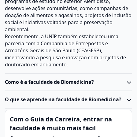
programas de estudo no exterior. Além disso,
desenvolve ações comunitárias, como campanhas de
doação de alimentos e agasalhos, projetos de inclusão
social e iniciativas voltadas para a preservação
ambiental.
Recentemente, a UNIP também estabeleceu uma
parceria com a Companhia de Entrepostos e
Armazéns Gerais de São Paulo (CEAGESP),
incentivando a pesquisa e inovação com projetos de
doutorado em andamento.
Como é a faculdade de Biomedicina?
O curso de Biomedicina é centrado nas Ciências
O que se aprende na faculdade de Biomedicina?
Biológicas, abrangendo disciplinas como bioquímica,
fisiologia e microbiologia, além de estatística,
A Biomedicina é a ciência que combina medicina e
Com o Guia da Carreira, entrar na
comunicação, administração laboratorial e
biologia, focando em microrganismos para prevenir,
metodologia científica.
faculdade é muito mais fácil
diagnosticar e tratar doenças, além de desenvolver
A graduação tem duração média de quatro anos,