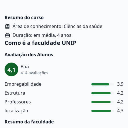
nutrientes e como eles influenciam a saúde e o bem-
estar do organismo. Ela envolve o entendimento do
papel de macronutrientes, micronutrientes e da
Resumo do curso
hidratação, além da relação entre dieta, estilo de vida
Área de conhecimento: Ciências da saúde
e prevenção de doenças.
Duração: em média, 4 anos
Como é a faculdade UNIP
Avaliação dos Alunos
Boa
4,1
414 avaliações
Empregabilidade
3,9
Estrutura
4,2
Professores
4,2
localização
4,3
Resumo da faculdade