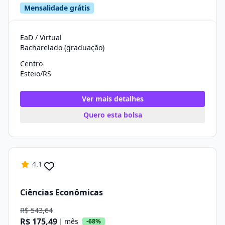
Mensalidade grátis
EaD / Virtual
Bacharelado (graduação)
Centro
Esteio/RS
Ver mais detalhes
Quero esta bolsa
4.1
Ciências Econômicas
R$ 543,64
R$ 175,49
| mês
-68%