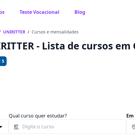
os
Teste Vocacional
Blog
 sabe o que você quer estudar?
os te guiar no caminho ideal para seus estudos
/
UNIRITTER
/
Cursos e mensalidades
RITTER - Lista de cursos em 
 5
Sim, já sei
Ainda não sei
Qual curso quer estudar?
Em 