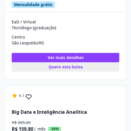
Mensalidade grátis
EaD / Virtual
Tecnólogo (graduação)
Centro
São Leopoldo/RS
Ver mais detalhes
Quero esta bolsa
4.1
Big Data e Inteligência Analítica
R$ 365,00
R$ 159,80
| mês
-56%