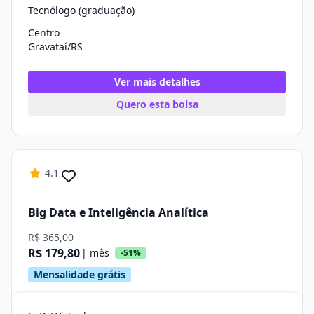
Tecnólogo (graduação)
Centro
Gravataí/RS
Ver mais detalhes
Quero esta bolsa
4.1
Big Data e Inteligência Analítica
R$ 365,00
R$ 179,80
| mês
-51%
Mensalidade grátis