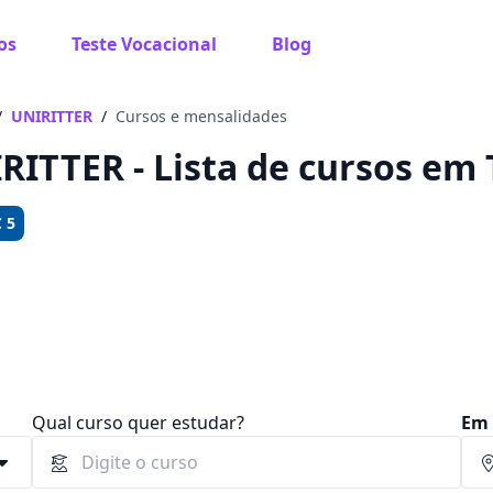
os
Teste Vocacional
Blog
 sabe o que você quer estudar?
os te guiar no caminho ideal para seus estudos
/
UNIRITTER
/
Cursos e mensalidades
RITTER - Lista de cursos em 
 5
Sim, já sei
Ainda não sei
Qual curso quer estudar?
Em 