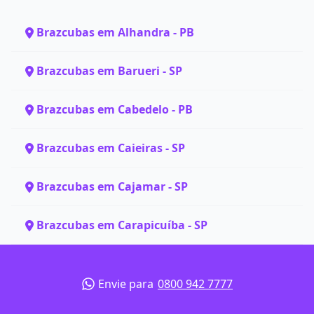
Brazcubas em Alhandra - PB
Brazcubas em Barueri - SP
Brazcubas em Cabedelo - PB
Brazcubas em Caieiras - SP
Brazcubas em Cajamar - SP
Brazcubas em Carapicuíba - SP
Envie para
0800 942 7777