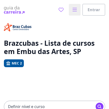
Entrar
Já sabe o que você quer estudar?
Vamos te guiar no caminho ideal para seus estudos
0%
Brazcubas - Lista de cursos
em Embu das Artes, SP
Sim, já sei
MEC 2
Ainda não sei
Definir nível e curso