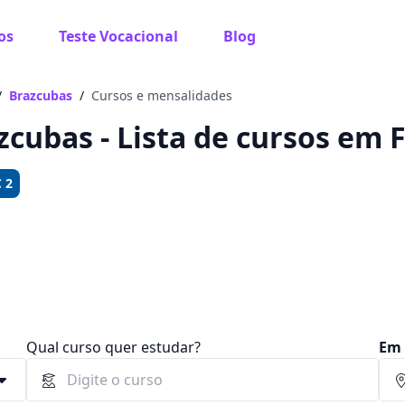
os
Teste Vocacional
Blog
 sabe o que você quer estudar?
os te guiar no caminho ideal para seus estudos
/
Brazcubas
/
Cursos e mensalidades
zcubas - Lista de cursos em 
 2
Sim, já sei
Ainda não sei
Qual curso quer estudar?
Em 