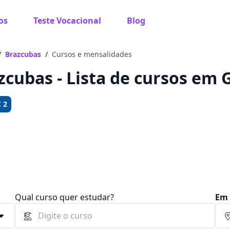
os
Teste Vocacional
Blog
 sabe o que você quer estudar?
os te guiar no caminho ideal para seus estudos
/
Brazcubas
/
Cursos e mensalidades
zcubas - Lista de cursos em
 2
Sim, já sei
Ainda não sei
Qual curso quer estudar?
Em 