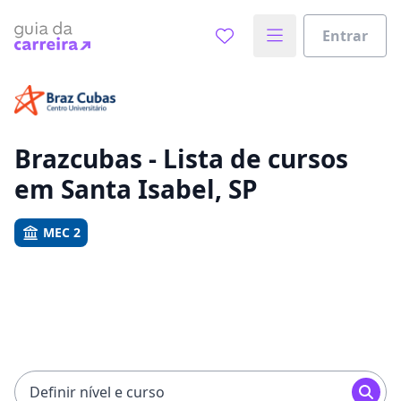
Entrar
Já sabe o que você quer estudar?
Vamos te guiar no caminho ideal para seus estudos
0%
Brazcubas - Lista de cursos
em Santa Isabel, SP
Sim, já sei
MEC 2
Ainda não sei
Definir nível e curso