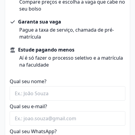
Os alunos são incentivados a explorar o
Compare preços e escolha a vaga que cabe no
conhecimento técnico, preparando profissionais para
comportamento humano em suas diversas
seu bolso
transformar vidas e contribuir para uma sociedade
dimensões, desenvolvendo empatia, habilidades
mais justa e humanizada.
interpessoais e conhecimento técnico de excelência.
Garanta sua vaga
Pague a taxa de serviço, chamada de pré-
matrícula
Estude pagando menos
Aí é só fazer o processo seletivo e a matrícula
na faculdade
Qual seu nome?
Qual seu e-mail?
Qual seu WhatsApp?