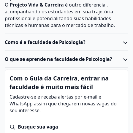
O
Projeto Vida & Carreira
é outro diferencial,
acompanhando os estudantes em sua trajetória
profissional e potencializando suas habilidades
técnicas e humanas para o mercado de trabalho.
Como é a faculdade de Psicologia?
O
curso de Psicologia na USJT
tem uma abordagem
O que se aprende na faculdade de Psicologia?
interdisciplinar que combina teoria, pesquisa e prática.
Disciplinas como Psicologia clínica, Psicologia social e
Ao longo do curso, os estudantes mergulham em
Com o Guia da Carreira, entrar na
Psicologia organizacional fazem parte de um currículo
teorias psicológicas, métodos de pesquisa e
robusto.
faculdade é muito mais fácil
aplicações práticas. Áreas como psicoterapia,
Os estágios e atividades práticas são organizados
psicologia organizacional, pesquisa acadêmica e
Cadastre-se e receba alertas por e-mail e
para preparar o estudante para a realidade do
psicologia clínica são amplamente exploradas.
WhatsApp assim que chegarem novas vagas do
mercado, promovendo vivências aplicadas. A
Habilidades como escuta ativa, avaliação psicológica e
seu interesse.
formação humanista é complementada por
conduta ética são desenvolvidas, alinhando o
ferramentas tecnológicas e métodos inovadores de
estudante às exigências do mercado.
ensino.
Busque sua vaga
A USJT oferece uma formação integral que vai além do