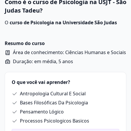
Como é o curso de Psicologia na USJT - São
Judas Tadeu?
O
curso de Psicologia na Universidade São Judas
Tadeu
combina excelência acadêmica e prática
profissional.
Com 4.000 horas de carga horária total, o curso
Resumo do curso
oferece uma formação abrangente que une teoria e
Área de conhecimento: Ciências Humanas e Sociais
prática desde o início da graduação.
Duração: em média, 5 anos
Os alunos vivenciam estágios supervisionados e
atendimentos reais, desenvolvendo habilidades
essenciais para o mercado. A abordagem humanista é
O que você vai aprender?
um diferencial, promovendo empatia e sensibilidade
no atendimento às pessoas.
Antropologia Cultural E Social
A matriz curricular inclui disciplinas fundamentais
Bases Filosóficas Da Psicologia
como Psicologia e educação, Psicanálise: teoria e
técnica e Processos psicológicos, biológicos e
Pensamento Lógico
cognitivos, garantindo uma formação alinhada às
Processos Psicologicos Basicos
demandas contemporâneas.