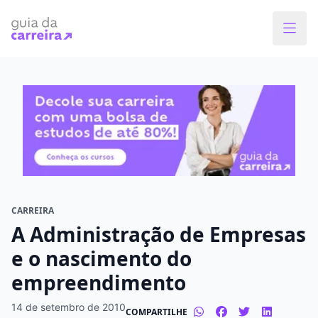
Faça o curso dos sonhos
Encontre bolsas de estudos de até 80% em
menos de 1 minuto!
O que você quer estudar?
Em que cidade quer estudar?
CARREIRA
A Administração de Empresas
Modalidade preferida
e o nascimento do
empreendimento
Presencial
À distância
14 de setembro de 2010
COMPARTILHE
Tipo de formação