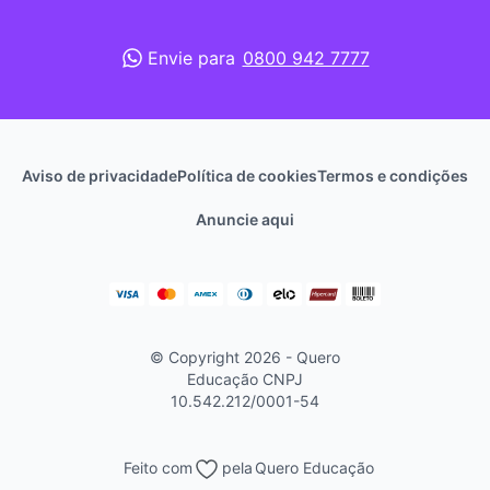
Envie para
0800 942 7777
Aviso de privacidade
Política de cookies
Termos e condições
Anuncie aqui
© Copyright 2026 - Quero
Educação
CNPJ
10.542.212/0001-54
Feito com
pela
Quero Educação
Continuar