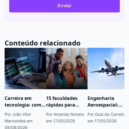
Enviar
Conteúdo relacionado
Carreira em
15 faculdades
Engenharia
tecnologia: como
rápidas para
Aeroespacial:
começar, áreas
fazer concurso
saiba tudo sobre
Por João Vitor
Por Amanda Nonato
Por Guia da Carreira
em alta e
público que você
esse curso
Marcondes
em
em 17/05/2026
em 17/05/2026
caminhos para
precisa conhecer
06/08/2026