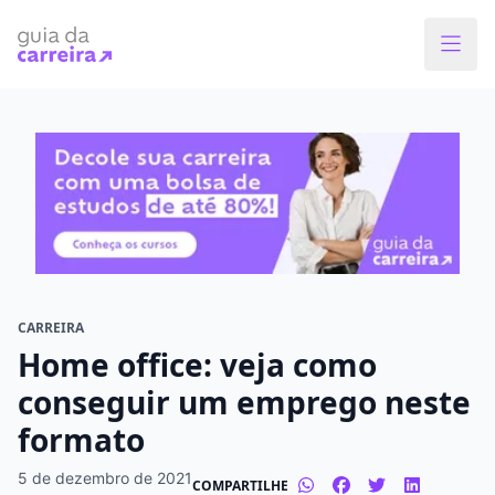
Faça o curso dos sonhos
Encontre bolsas de estudos de até 80% em
menos de 1 minuto!
O que você quer estudar?
Em que cidade quer estudar?
CARREIRA
Home office: veja como
Modalidade preferida
conseguir um emprego neste
formato
Presencial
À distância
5 de dezembro de 2021
COMPARTILHE
Tipo de formação