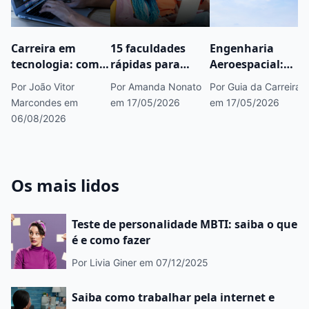
Carreira em
15 faculdades
Engenharia
tecnologia: como
rápidas para
Aeroespacial:
começar, áreas
fazer concurso
saiba tudo sobre
Por João Vitor
Por Amanda Nonato
Por Guia da Carreira
em alta e
público que você
esse curso
Marcondes
em
em 17/05/2026
em 17/05/2026
caminhos para
precisa conhecer
06/08/2026
crescer
Os mais lidos
Teste de personalidade MBTI: saiba o que
é e como fazer
Por Livia Giner
em 07/12/2025
Saiba como trabalhar pela internet e