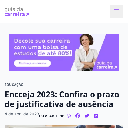
Faça o curso dos sonhos
Encontre bolsas de estudos de até 80% em
menos de 1 minuto!
O que você quer estudar?
Em que cidade quer estudar?
EDUCAÇÃO
Encceja 2023: Confira o prazo
Modalidade preferida
de justificativa de ausência
Presencial
À distância
4 de abril de 2023
COMPARTILHE
Tipo de formação