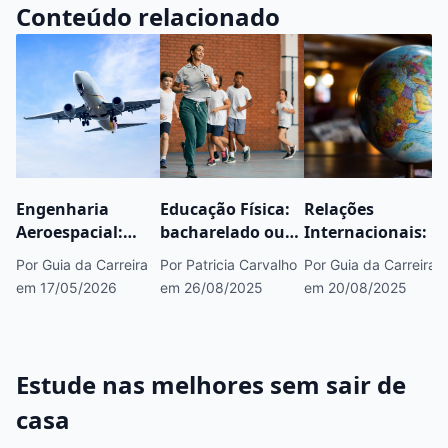
Conteúdo relacionado
Engenharia
Educação Física:
Relações
Aeroespacial:
bacharelado ou
Internacionais: o
saiba tudo sobre
licenciatura?
que é, mercado,
Por Guia da Carreira
Por Patricia Carvalho
Por Guia da Carreira
esse curso
Entenda as
áreas e onde
em 17/05/2026
em 26/08/2025
em 20/08/2025
diferenças
estudar
Estude nas melhores sem sair de
casa