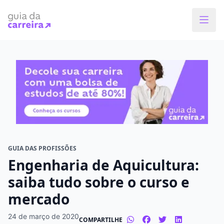
Faça o curso dos sonhos
Encontre bolsas de estudos de até 80% em
menos de 1 minuto!
O que você quer estudar?
Em que cidade quer estudar?
GUIA DAS PROFISSÕES
Engenharia de Aquicultura:
Modalidade preferida
saiba tudo sobre o curso e
mercado
Presencial
À distância
24 de março de 2020
COMPARTILHE
Tipo de formação