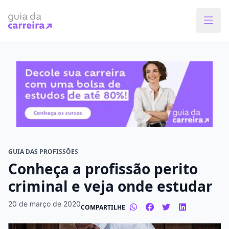
Faça o curso dos sonhos
Encontre bolsas de estudos de até 80% em
menos de 1 minuto!
O que você quer estudar?
Em que cidade quer estudar?
GUIA DAS PROFISSÕES
Conheça a profissão perito
Modalidade preferida
criminal e veja onde estudar
Presencial
À distância
20 de março de 2020
COMPARTILHE
Tipo de formação