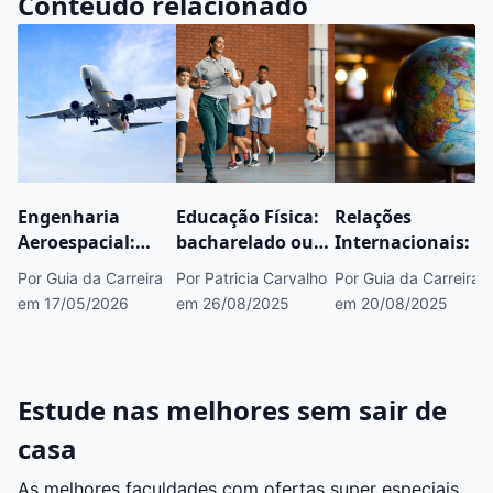
Conteúdo relacionado
Engenharia
Educação Física:
Relações
Aeroespacial:
bacharelado ou
Internacionais: o
saiba tudo sobre
licenciatura?
que é, mercado,
Por Guia da Carreira
Por Patricia Carvalho
Por Guia da Carreira
esse curso
Entenda as
áreas e onde
em 17/05/2026
em 26/08/2025
em 20/08/2025
diferenças
estudar
Estude nas melhores sem sair de
casa
As melhores faculdades com ofertas super especiais