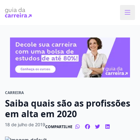
Faça o curso dos sonhos
Encontre bolsas de estudos de até 80% em
menos de 1 minuto!
O que você quer estudar?
Em que cidade quer estudar?
CARREIRA
Saiba quais são as profissões
Modalidade preferida
em alta em 2020
Presencial
À distância
18 de julho de 2019
COMPARTILHE
Tipo de formação