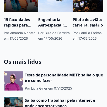
15 faculdades
Engenharia
Piloto de avião:
rápidas para
Aeroespacial:
carreira, salário e
fazer concurso
saiba tudo sobre
como se tornar
Por Amanda Nonato
Por Guia da Carreira
Por Camilla Freitas
público que você
esse curso
um
em 17/05/2026
em 17/05/2026
em 17/05/2026
precisa conhecer
Os mais lidos
Teste de personalidade MBTI: saiba o que
é e como fazer
Por Livia Giner
em 07/12/2025
Saiba como trabalhar pela internet e
onde encontrar vagas