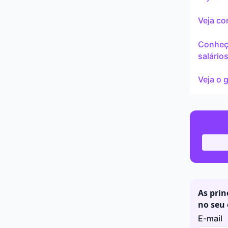
Continu
Veja co
Conheç
salário
Veja o 
As prin
no seu 
E-mail