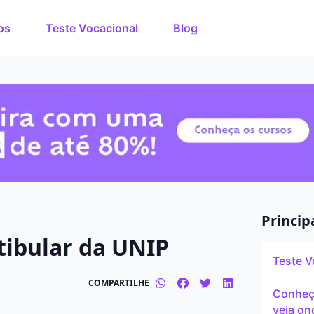
os
Teste Vocacional
Blog
rso dos
O que você quer estuda
de estudos de até 80%
nuto!
Em que cidade quer est
Modalidade preferida
Presencial
Princip
tibular da UNIP
Tipo de formação
Teste V
Graduação
COMPARTILHE
Conheça
veja on