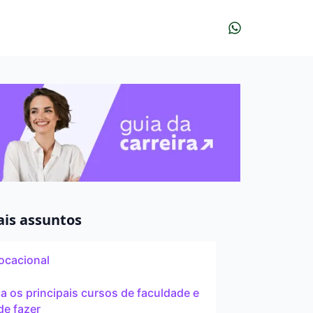
r?
udar?
À distância
ais assuntos
ocacional
Pós
 os principais cursos de faculdade e
de fazer