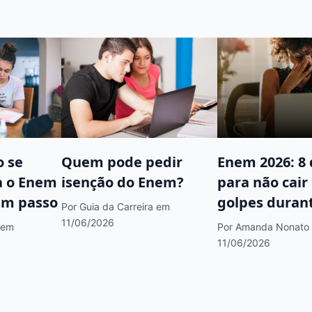
 se
Quem pode pedir
Enem 2026: 8 
a o Enem
isenção do Enem?
para não cair
um passo
golpes duran
Por Guia da Carreira
em
inscrição
11/06/2026
em
Por Amanda Nonato
11/06/2026