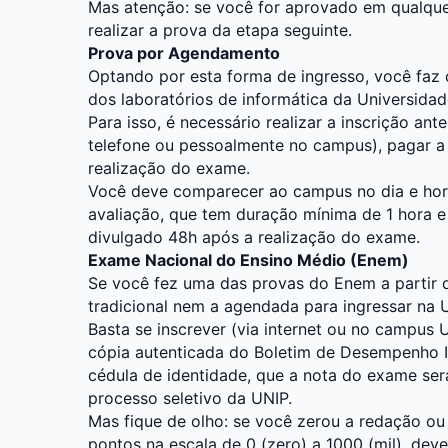
Mas atenção: se você for aprovado em qualque
realizar a prova da etapa seguinte.
Prova por Agendamento
Optando por esta forma de ingresso, você f
dos laboratórios de informática da Universidade
Para isso, é necessário realizar a inscrição ant
telefone ou pessoalmente no campus), pagar a 
realização do exame.
Você deve comparecer ao campus no dia e hor
avaliação, que tem duração mínima de 1 hora e
divulgado 48h após a realização do exame.
Exame Nacional do Ensino Médio (Enem)
Se você fez uma das provas do Enem a partir d
tradicional nem a agendada para ingressar na U
Basta se inscrever (via internet ou no campus
cópia autenticada do Boletim de Desempenho 
cédula de identidade, que a nota do exame se
processo seletivo da UNIP.
Mas fique de olho: se você zerou a redação ou
pontos na escala de 0 (zero) a 1000 (mil), dever