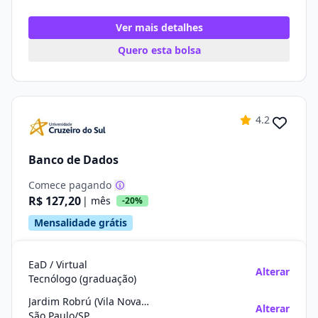
Ver mais detalhes
Quero esta bolsa
4.2
Banco de Dados
Comece pagando
R$ 127,20
| mês
-20%
Mensalidade grátis
EaD / Virtual
Alterar
Tecnólogo (graduação)
Jardim Robrú (Vila Nova Curuçá)
Alterar
São Paulo/SP