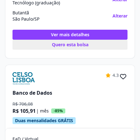
Tecnólogo (graduação)
Butantã
Alterar
São Paulo/SP
Ver mais detalhes
Quero esta bolsa
4.3
Banco de Dados
R$ 706,08
R$ 105,91
| mês
-85%
Duas mensalidades GRÁTIS
EaD / Virtual