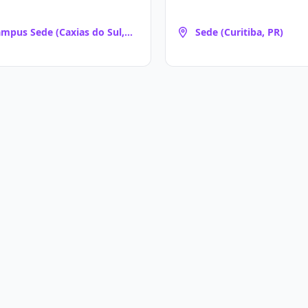
mpus Sede (Caxias do Sul,
Sede (Curitiba, PR)
)