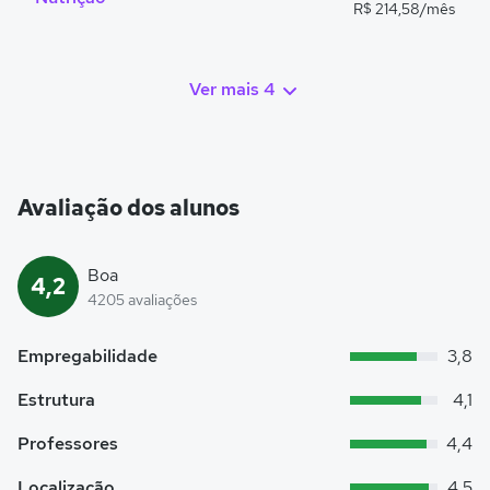
R$ 214,58/mês
Ver mais 4
Avaliação dos alunos
Boa
4,2
4205 avaliações
Empregabilidade
3,8
Estrutura
4,1
Professores
4,4
Localização
4,5