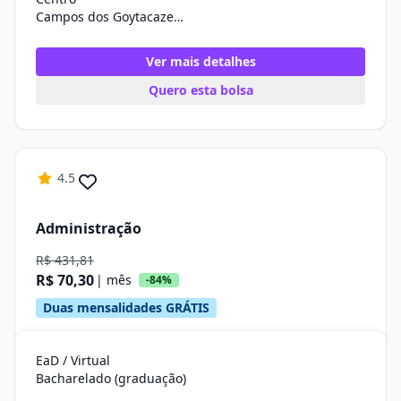
Campos dos Goytacazes/RJ
Ver mais detalhes
Quero esta bolsa
4.5
Administração
R$ 431,81
R$ 70,30
| mês
-84%
Duas mensalidades GRÁTIS
EaD / Virtual
Bacharelado (graduação)