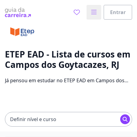
Entrar
Já sabe o que você quer estudar?
Vamos te guiar no caminho ideal para seus estudos
0%
ETEP EAD - Lista de cursos em
Campos dos Goytacazes, RJ
Sim, já sei
Já pensou em estudar no ETEP EAD em Campos dos
Goytacazes para conseguir melhores oportunidades
de emprego? Saiba que você pode escolher entre 304
Ainda não sei
cursos e 2 campus na cidade, além de pagar
mensalidades que ficam entre R$ 60,00 e R$ 262,00.
Definir nível e curso