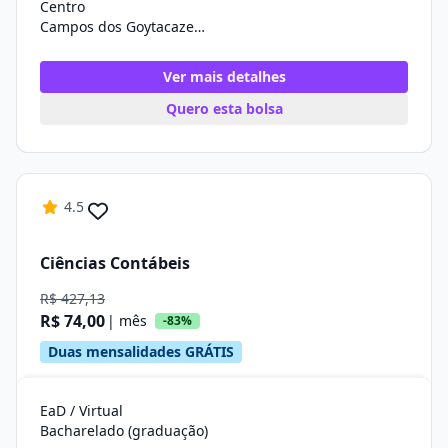
Centro
Campos dos Goytacazes/RJ
Ver mais detalhes
Quero esta bolsa
4.5
Ciências Contábeis
R$ 427,13
R$ 74,00
| mês
-83%
Duas mensalidades GRÁTIS
EaD / Virtual
Bacharelado (graduação)