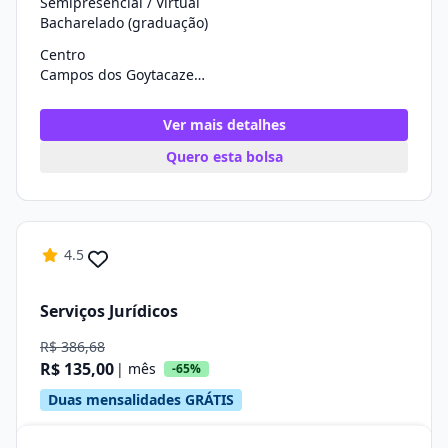
Semipresencial / Virtual
Bacharelado (graduação)
Centro
Campos dos Goytacazes/RJ
Ver mais detalhes
Quero esta bolsa
4.5
Serviços Jurídicos
R$ 386,68
R$ 135,00
| mês
-65%
Duas mensalidades GRÁTIS