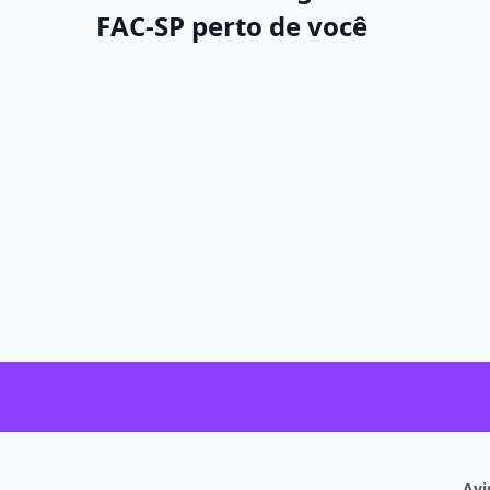
tomada de decisões financeiras.
FAC-SP perto de você
Metodologia
Além das aulas teóricas, o curso geralmente inc
trabalhos práticos, uso de
softwares
contábeis 
supervisionados, que preparam o aluno para o
Objetivos do curso
Avi