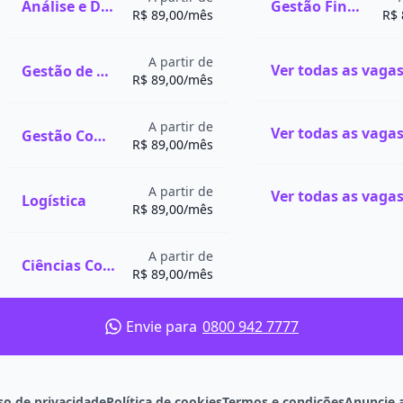
Análise e Desenvolvimento de Sistemas
Gestão Financeira
R$ 89,00/mês
R$ 
A partir de
Gestão de Recursos Humanos
R$ 89,00/mês
A partir de
Gestão Comercial
R$ 89,00/mês
A partir de
Logística
R$ 89,00/mês
A partir de
Ciências Contábeis
R$ 89,00/mês
Envie para
0800 942 7777
lui estudos de casos,
e estágios
 mercado de trabalho.
so de privacidade
Política de cookies
Termos e condições
Anuncie 