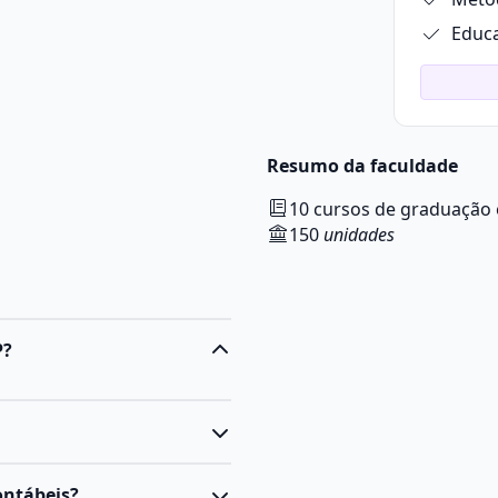
Educa
Resumo da faculdade
10 cursos de graduação 
150
unidades
P?
ais capacitados para lidar
ontábeis?