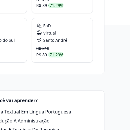
R$ 89
-71.29%
EaD
Virtual
 do Sul
Santo André
R$ 310
R$ 89
-71.29%
cê vai aprender?
ca Textual Em Língua Portuguesa
dução A Administração
os E Técnicas De Pesquisa