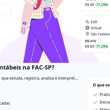
R$ 89
-71.29%
EaD
Virtual
São Caetano
R$ 310
R$ 89
-71.29%
ntábeis na FAC-SP?
ue estuda, registra, analisa e interpreta
 finanças de empresas, organizações e
O que vo
ormações úteis para a tomada de decisões
Práti
Intro
icadas
Métod