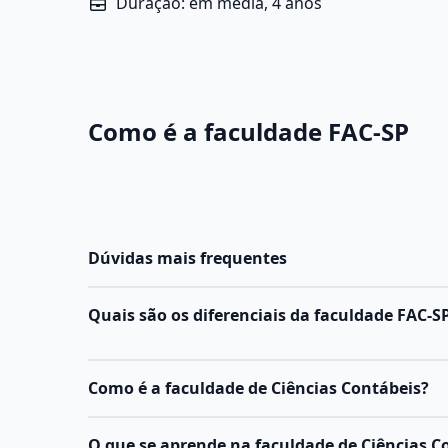
Duração: em média, 4 anos
Como é a faculdade FAC-SP
Dúvidas mais frequentes
Quais são os diferenciais da faculdade FAC-S
Como é a faculdade de Ciências Contábeis?
O
curso de Ciências Contábeis
forma profission
O que se aprende na faculdade de Ciências C