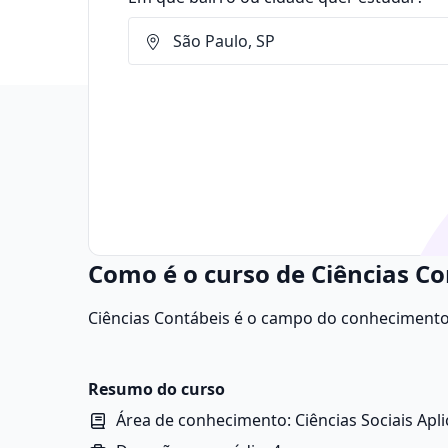
Como é o curso de Ciências Co
Ciências Contábeis é o campo do conhecimento q
os fenômenos relacionados ao patrimônio e às
pessoas. Seu principal objetivo é fornecer inf
gerenciais, fiscais e financeiras.
Resumo do curso
Área de conhecimento: Ciências Sociais Apl