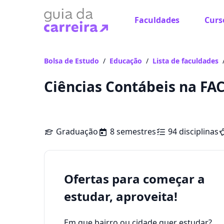
Faculdades
Curs
Bolsa de Estudo
/
Educação
/
Lista de faculdades
Ciências Contábeis na FA
Graduação
8 semestres
94 disciplinas
Ofertas para começar a
estudar, aproveita!
Em que bairro ou cidade quer estudar?