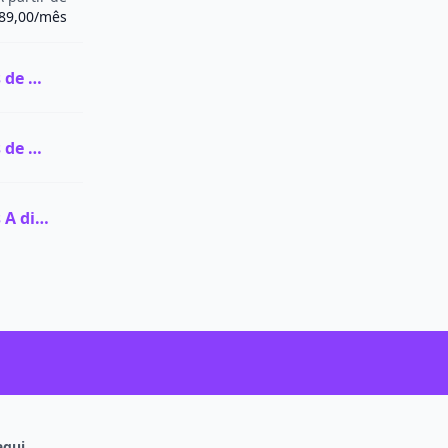
89,00/mês
Ver todas as vagas de Graduação na FAC-SP
Ver todas as vagas de Pós-graduação na FAC-SP
Ver todas as vagas A distância (EaD) na FAC-SP
aqui