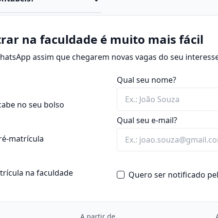
, organizações e
tica, preparando o estudante
que estuda, registra,
es contábeis e financeiras.
 ao patrimônio e às
rar na faculdade é muito mais fácil
Seu principal objetivo é
 WhatsApp assim que chegarem novas vagas do seu interesse
isões gerenciais, fiscais e
D
(ensino a distância).
Qual seu nome?
ceiras e patrimoniais.
balanço patrimonial,
cabe no seu bolso
Qual seu e-mail?
de decisões estratégicas e
ré-matrícula
com aplicação em casos
de Ciências Contábeis
atrícula na faculdade
Quero ser notificado p
ar com regras contábeis
enciais: essencial para
A partir de