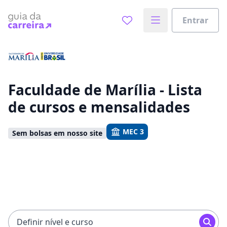
Entrar
Já sabe o que você quer estudar?
Vamos te guiar no caminho ideal para seus estudos
0%
Faculdade de Marília - Lista
de cursos e mensalidades
Sim, já sei
MEC 3
Sem bolsas em nosso site
Ainda não sei
Definir nível e curso