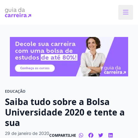
Faça o curso dos sonhos
Encontre bolsas de estudos de até 80% em
menos de 1 minuto!
O que você quer estudar?
Em que cidade quer estudar?
EDUCAÇÃO
Saiba tudo sobre a Bolsa
Modalidade preferida
Universidade 2020 e tente a
sua
Presencial
À distância
29 de janeiro de 2020
COMPARTILHE
Tipo de formação