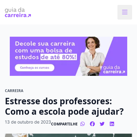
Faça o curso dos sonhos
Encontre bolsas de estudos de até 80% em
menos de 1 minuto!
O que você quer estudar?
Em que cidade quer estudar?
CARREIRA
Estresse dos professores:
Modalidade preferida
Como a escola pode ajudar?
Presencial
À distância
13 de outubro de 2023
COMPARTILHE
Tipo de formação