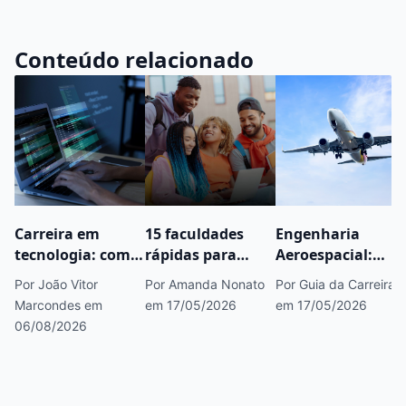
Conteúdo relacionado
Carreira em
15 faculdades
Engenharia
tecnologia: como
rápidas para
Aeroespacial:
começar, áreas
fazer concurso
saiba tudo sobre
Por João Vitor
Por Amanda Nonato
Por Guia da Carreira
em alta e
público que você
esse curso
Marcondes
em
em 17/05/2026
em 17/05/2026
caminhos para
precisa conhecer
06/08/2026
crescer