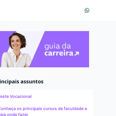
r?
udar?
À distância
incipais assuntos
Teste Vocacional
Pós
onheça os principais cursos de faculdade e
eja onde fazer