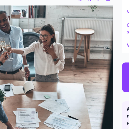
Continu
V
s
V
A
E