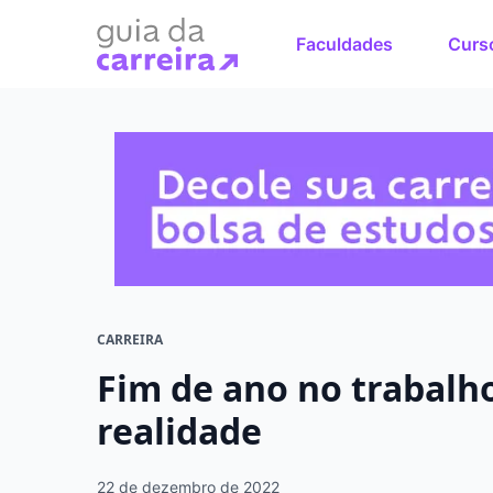
Faculdades
Curs
Faça o cu
sonhos
Encontre bolsas 
em menos de 1 mi
CARREIRA
Fim de ano no trabalho
realidade
22 de dezembro de 2022