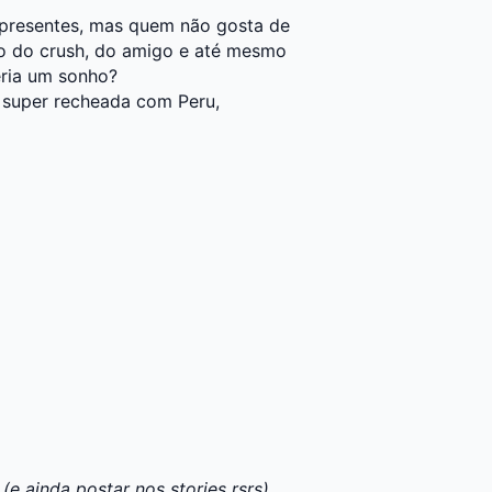
 presentes, mas quem não gosta de
o do crush, do amigo e até mesmo
eria um sonho?
 super recheada com Peru,
a
(e ainda postar nos stories rsrs).