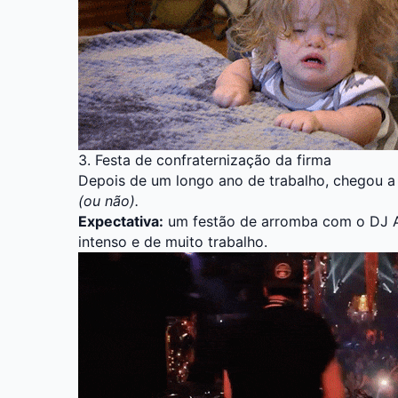
3. Festa de confraternização da firma
Depois de um longo ano de trabalho, chegou a
(ou não).
Expectativa:
um festão de arromba com o DJ 
intenso e de muito trabalho.