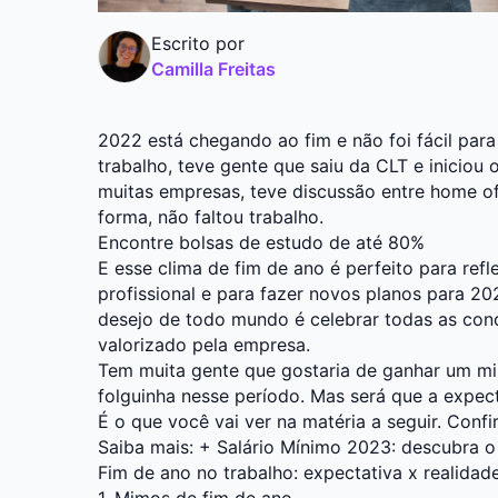
Escrito por
Camilla Freitas
2022 está chegando ao fim e não foi fácil par
trabalho, teve gente que saiu da CLT e iniciou 
muitas empresas, teve discussão entre home of
forma, não faltou trabalho.
Encontre bolsas de estudo de até 80%
E esse clima de fim de ano é perfeito para ref
profissional e para fazer novos planos para 20
desejo de todo mundo é celebrar todas as conq
valorizado pela empresa.
Tem muita gente que gostaria de ganhar um m
folguinha nesse período. Mas será que a expec
É o que você vai ver na matéria a seguir. Confir
Saiba mais: +
Salário Mínimo 2023: descubra o
Fim de ano no trabalho: expectativa x realidad
1. Mimos de fim de ano