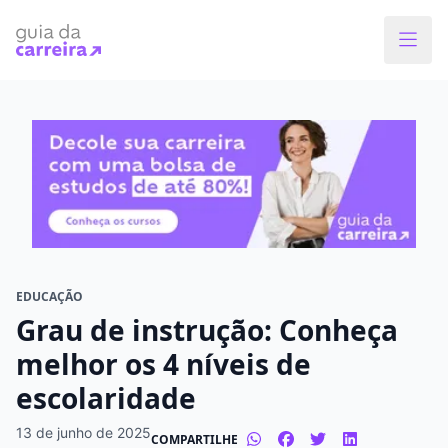
Faça o curso dos sonhos
Encontre bolsas de estudos de até 80% em
menos de 1 minuto!
O que você quer estudar?
Em que cidade quer estudar?
EDUCAÇÃO
Grau de instrução: Conheça
Modalidade preferida
melhor os 4 níveis de
escolaridade
Presencial
À distância
13 de junho de 2025
COMPARTILHE
Tipo de formação